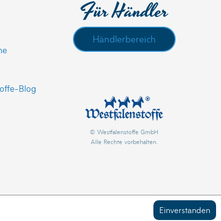
Für Händler
Händlerbereich
he
offe-Blog
© Westfalenstoffe GmbH
Alle Rechte vorbehalten.
Einverstanden