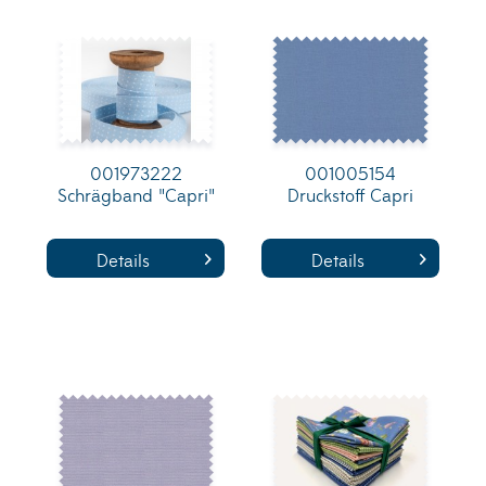
001973222
001005154
Schrägband "Capri"
Druckstoff Capri
Details
Details