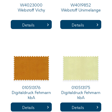
W4023000
W4019852
Webstoff Vichy
Webstoff Unimelange
Details
Details
010513176
010513175
Digitaldruck Fehmarn
Digitaldruck Fehmarn
kbA
kbA
Details
Details