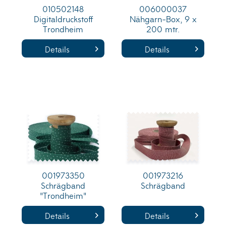
010502148
006000037
Digitaldruckstoff
Nähgarn-Box, 9 x
Trondheim
200 mtr.
Details
Details
001973350
001973216
Schrägband
Schrägband
"Trondheim"
Details
Details