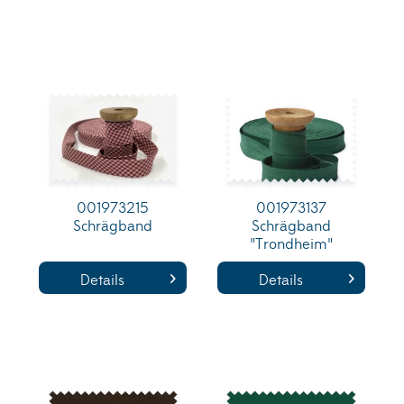
001973215
001973137
Schrägband
Schrägband
"Trondheim"
Details
Details