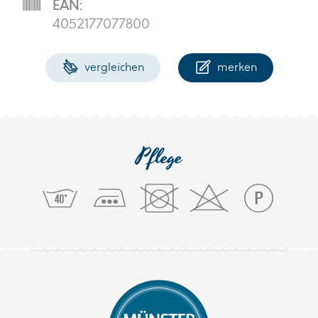
EAN:
4052177077800
vergleichen
merken
Pflege