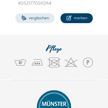
4052177059264
vergleichen
merken
Pflege