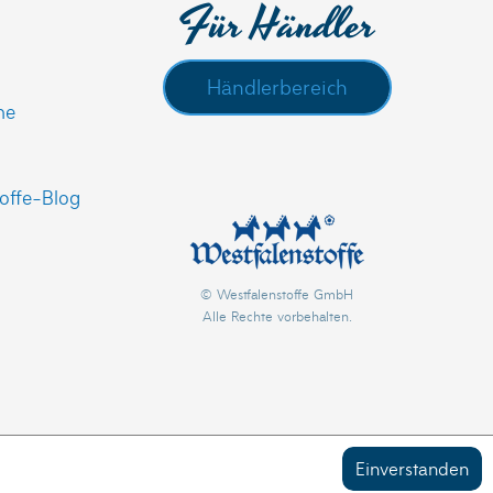
Für Händler
Händlerbereich
he
offe-Blog
© Westfalenstoffe GmbH
Alle Rechte vorbehalten.
Einverstanden