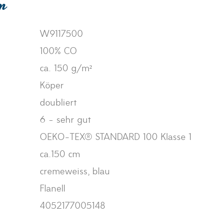
en
W9117500
100% CO
ca. 150 g/m²
Köper
doubliert
6 - sehr gut
OEKO-TEX® STANDARD 100 Klasse 1
ca.150 cm
cremeweiss, blau
Flanell
4052177005148