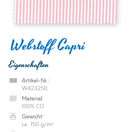
Webstoff Capri
Eigenschaften
Artikel-Nr.:
W423250
Material:
100% CO
Gewicht:
ca. 150 g/m²