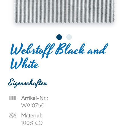
Webstoff Black and
White
Eigenschaften
Artikel-Nr.:
W910750
Material:
100% CO