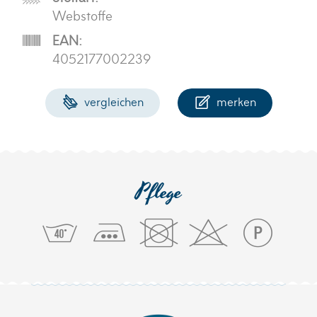
Webstoffe
EAN:
4052177002239
vergleichen
merken
Pflege