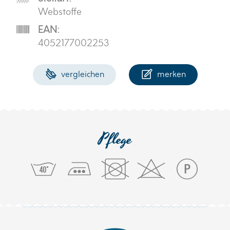
Webstoffe
EAN:
4052177002253
vergleichen
merken
Pflege