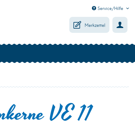
Service/Hilfe
Merkzettel
nkerne VE 11