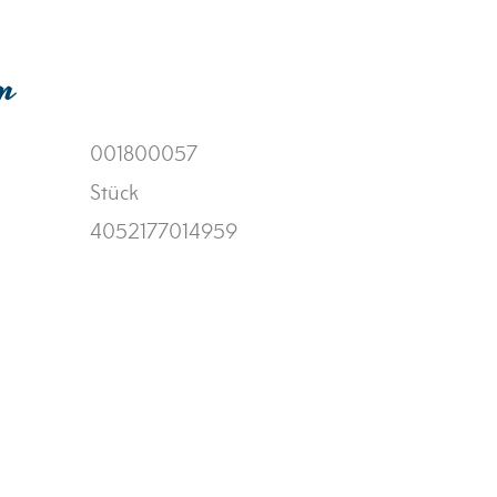
en
001800057
Stück
4052177014959