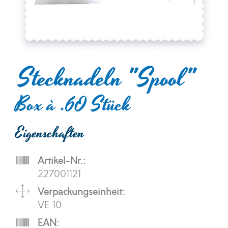
Stecknadeln "Spool"
Box à .60 Stück
Eigenschaften
Artikel-Nr.:
227001121
Verpackungseinheit:
VE 10
EAN: