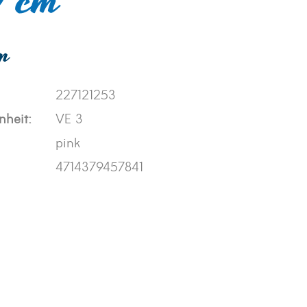
 cm
en
227121253
nheit:
VE 3
pink
4714379457841