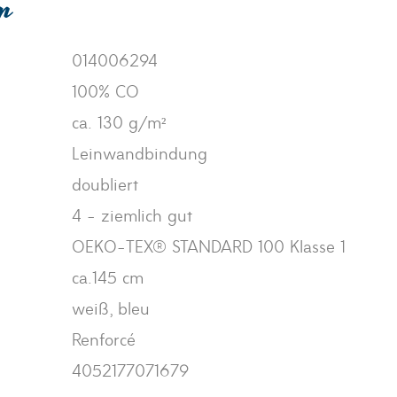
en
014006294
100% CO
ca. 130 g/m²
Leinwandbindung
doubliert
4 - ziemlich gut
OEKO-TEX® STANDARD 100 Klasse 1
ca.145 cm
weiß, bleu
Renforcé
4052177071679