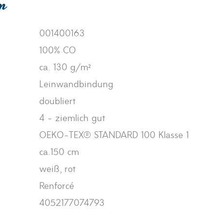
en
001400163
100% CO
ca. 130 g/m²
Leinwandbindung
doubliert
4 - ziemlich gut
OEKO-TEX® STANDARD 100 Klasse 1
ca.150 cm
weiß, rot
Renforcé
4052177074793