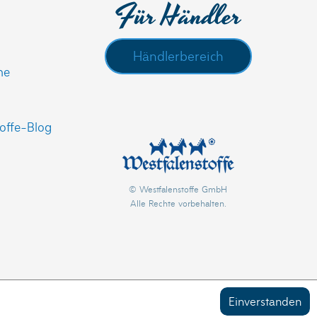
Für Händler
Händlerbereich
he
offe-Blog
© Westfalenstoffe GmbH
Alle Rechte vorbehalten.
Einverstanden