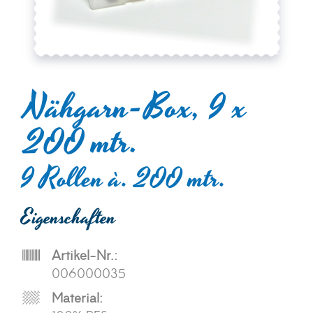
Nähgarn-Box, 9 x
200 mtr.
9 Rollen à. 200 mtr.
Eigenschaften
Artikel-Nr.:
006000035
Material: