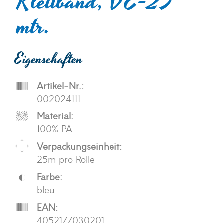
Klettband, VE=25
mtr.
Eigenschaften
Artikel-Nr.:
002024111
Material:
100% PA
Verpackungseinheit:
25m pro Rolle
Farbe:
bleu
EAN:
4052177030201