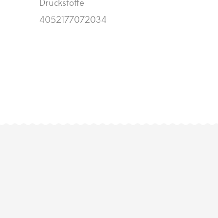
Druckstoffe
4052177072034