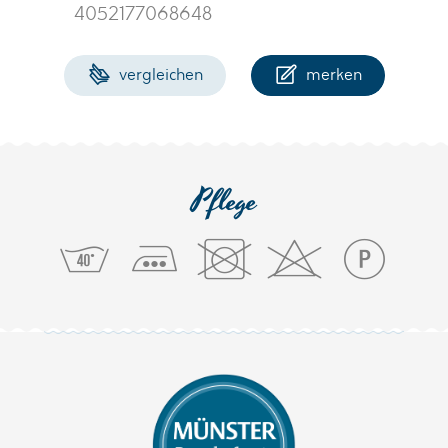
4052177068648
vergleichen
merken
Pflege