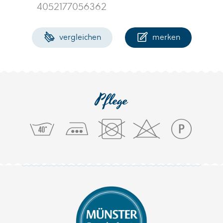
4052177056362
vergleichen
merken
Pflege