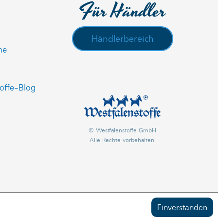
Für Händler
Händlerbereich
he
offe-Blog
© Westfalenstoffe GmbH
Alle Rechte vorbehalten.
Einverstanden