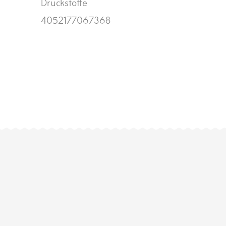
Druckstoffe
4052177067368