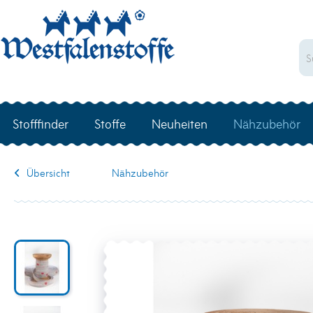
Stofffinder
Stoffe
Neuheiten
Nähzubehör
Übersicht
Nähzubehör