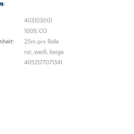
en
403103001
100% CO
nheit:
25m pro Rolle
rot, weiß, beige
4052177071341