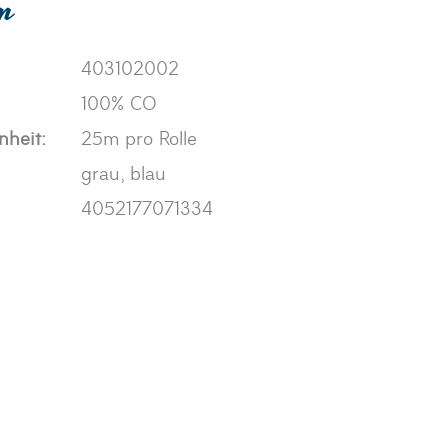
en
403102002
100% CO
nheit:
25m pro Rolle
grau, blau
4052177071334