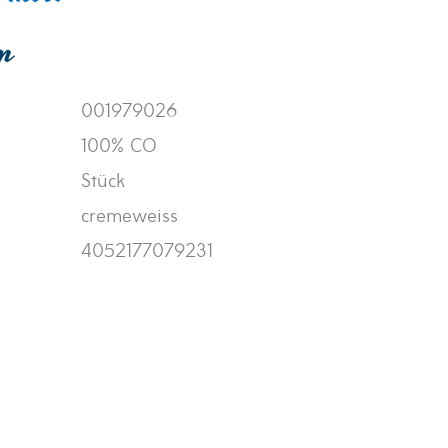
en
001979026
100% CO
Stück
cremeweiss
4052177079231