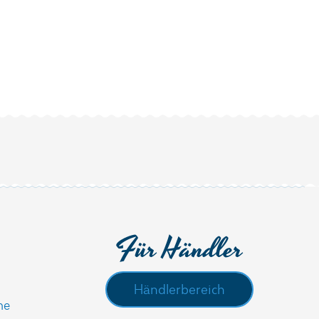
Für Händler
Händlerbereich
he