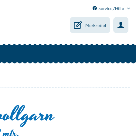
Service/Hilfe
Merkzettel
ollgarn
 mtr.